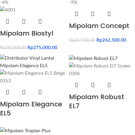
-4%
-9%
Mipolam Concept
Mipolam Biostyl
Rp
262,500.00
Rp
287,500.00
Rp
275,000.00
Rp
285,000.00
Mipolam Robust
Mipolam Elegance
EL7
EL5