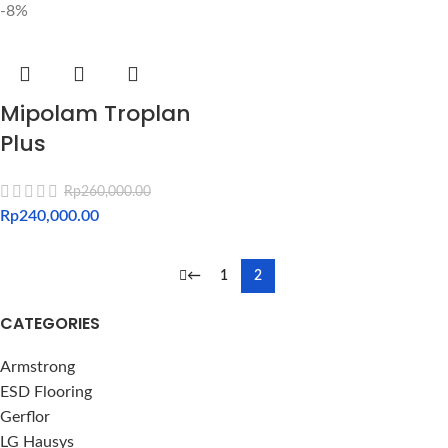
-8%
Mipolam Troplan
Plus
Rp
260,000.00
Rp
240,000.00
←
1
2
CATEGORIES
Armstrong
ESD Flooring
Gerflor
LG Hausys