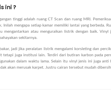
 ini ?
gangan tinggi adalah ruang CT Scan dan ruang MRI. Pemeriks
k. Inilah mengapa setiap kamar memiliki lantai yang berbeda. R
 mengantarkan atau menguraikan listrik dengan baik. Vinyl je
hayakan sekitarnya.
ar, jadi jika peralatan listrik mengalami korsleting dan percika
tetapi juga institusi lain. Terdiri dari butiran karbon pada pe
igunakan dalam waktu lama. Selain itu vinyl jenis ini juga anti
i tidak akan merusak karpet. Justru cairan tersebut mudah dibers