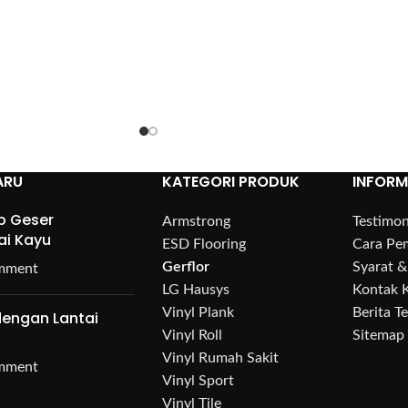
ARU
KATEGORI PRODUK
INFORM
p Geser
Armstrong
Testimon
ai Kayu
ESD Flooring
Cara Pe
Gerflor
Syarat &
mment
LG Hausys
Kontak 
Vinyl Plank
Berita T
engan Lantai
Vinyl Roll
Sitemap
Vinyl Rumah Sakit
mment
Vinyl Sport
Vinyl Tile