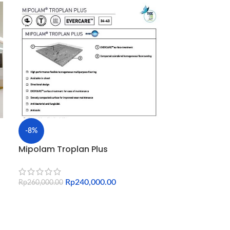
-8%
-10%
Mipolam Troplan Plus
Recreation 6
R
Rp
650,000.00
Rp
240,000.00
Rp
260,000.00