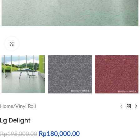
Click to enlarge
Home
/
Vinyl Roll
Lg Delight
Rp
180,000.00
Rp
195,000.00