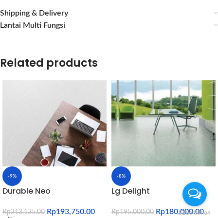
Shipping & Delivery
Lantai Multi Fungsi
Related products
-9%
-8%
Durable Neo
Lg Delight
Rp
193,750.00
Rp
180,000.00
Rp
213,125.00
Rp
195,000.00