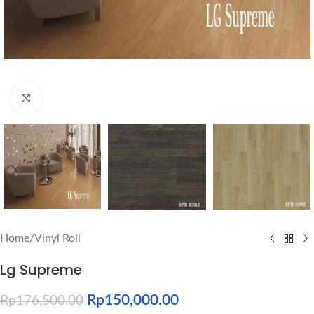
Click to enlarge
Home
/
Vinyl Roll
Lg Supreme
Rp
150,000.00
Rp
176,500.00