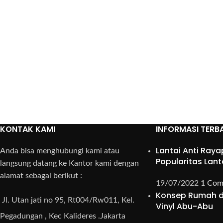
KONTAK KAMI
INFORMASI TERB
Lantai Anti Raya
Anda bisa menghubungi kami atau
Popularitas Lant
langsung datang ke Kantor kami dengan
alamat sebagai berikut :
19/07/2022
1 Co
Konsep Rumah d
Jl. Utan jati no 95, Rt004/Rw011, Kel.
Vinyl Abu-Abu
Pegadungan , Kec Kalideres .Jakarta