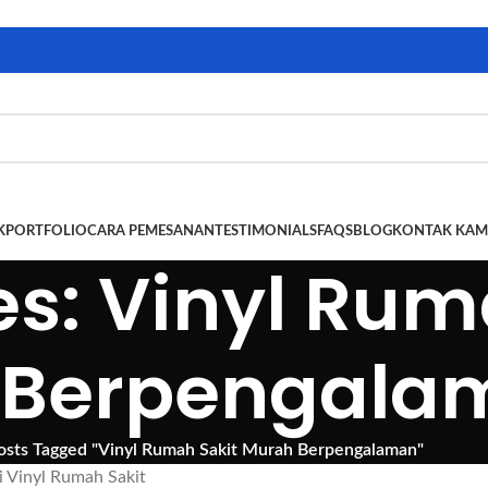
K
PORTFOLIO
CARA PEMESANAN
TESTIMONIALS
FAQS
BLOG
KONTAK KAM
es: Vinyl Rum
 Berpengala
osts Tagged "Vinyl Rumah Sakit Murah Berpengalaman"