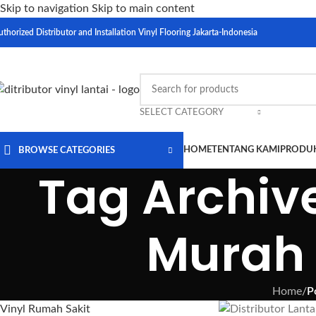
Skip to navigation
Skip to main content
uthorized Distributor and Installation Vinyl Flooring Jakarta-Indonesia
SELECT CATEGORY
HOME
TENTANG KAMI
PRODU
BROWSE CATEGORIES
Tag Archiv
Murah
Home
/
P
Vinyl Rumah Sakit