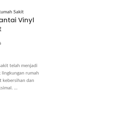
Rumah Sakit
antai Vinyl
t
s
sakit telah menjadi
k lingkungan rumah
t kebersihan dan
imal. ...