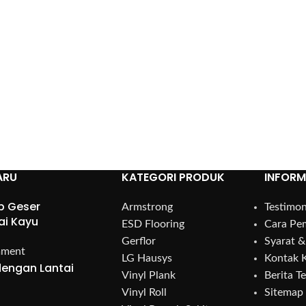
ARU
KATEGORI PRODUK
INFORM
p Geser
Armstrong
Testimon
ai Kayu
ESD Flooring
Cara Pe
Gerflor
Syarat &
mment
LG Hausys
Kontak 
engan Lantai
Vinyl Plank
Berita T
Vinyl Roll
Sitemap